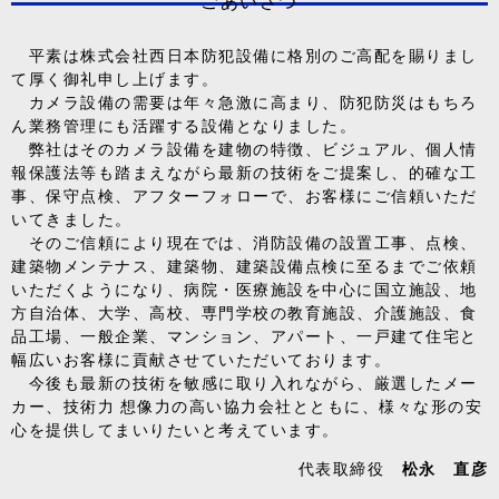
ごあいさつ
平素は株式会社西日本防犯設備に格別のご高配を賜りまし
て厚く御礼申し上げます。
カメラ設備の需要は年々急激に高まり、防犯防災はもちろ
ん業務管理にも活躍する設備となりました。
弊社はそのカメラ設備を建物の特徴、ビジュアル、個人情
報保護法等も踏まえながら最新の技術をご提案し、的確な工
事、保守点検、アフターフォローで、お客様にご信頼いただ
いてきました。
そのご信頼により現在では、消防設備の設置工事、点検、
建築物メンテナス、建築物、建築設備点検に至るまでご依頼
いただくようになり、病院・医療施設を中心に国立施設、地
方自治体、大学、高校、専門学校の教育施設、介護施設、食
品工場、一般企業、マンション、アパート、一戸建て住宅と
幅広いお客様に貢献させていただいております。
今後も最新の技術を敏感に取り入れながら、厳選したメー
カー、技術力 想像力の高い協力会社とともに、様々な形の安
心を提供してまいりたいと考えています。
代表取締役
松永 直彦